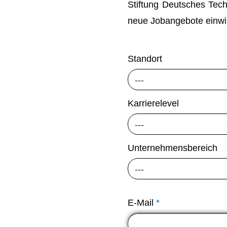
Stiftung Deutsches Te
neue Jobangebote einwil
Standort
---
Karrierelevel
---
Unternehmensbereich
---
E-Mail
*