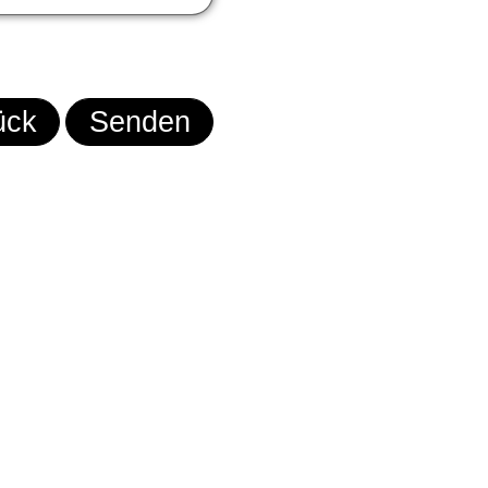
ück
Senden